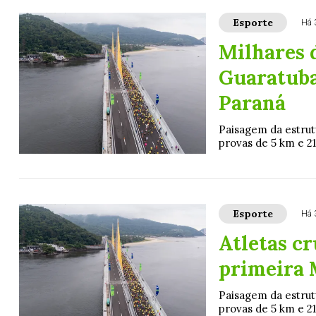
Esporte
Há 
Milhares 
Guaratuba
Paraná
Paisagem da estrut
provas de 5 km e 21
Esporte
Há 
Atletas c
primeira 
Paisagem da estrut
provas de 5 km e 21