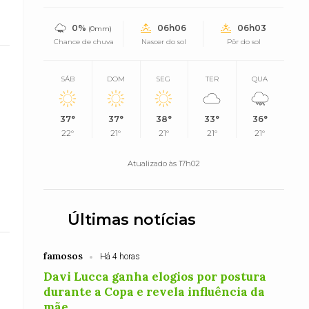
0%
06h06
06h03
(0mm)
Chance de chuva
Nascer do sol
Pôr do sol
SÁB
DOM
SEG
TER
QUA
37°
37°
38°
33°
36°
22°
21°
21°
21°
21°
Atualizado às 17h02
Últimas notícias
famosos
Há 4 horas
Davi Lucca ganha elogios por postura
durante a Copa e revela influência da
mãe