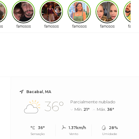
os
famosos
famosos
famosos
famosos
famos
Bacabal, MA
36°
Parcialmente nublado
Mín.
21°
Máx.
36°
36°
1.37km/h
28%
Sensação
Vento
Umidade