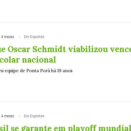
 4 meses
Em Esportes
ue Oscar Schmidt viabilizou venc
colar nacional
u equipe de Ponta Porã há 19 anos
 4 meses
Em Esportes
sil se garante em playoff mundia