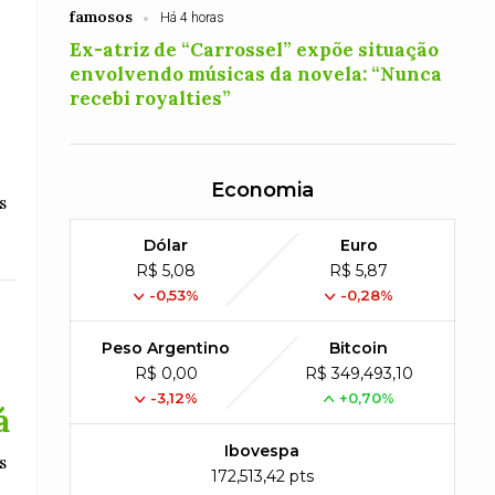
famosos
Há 4 horas
Ex-atriz de “Carrossel” expõe situação
envolvendo músicas da novela: “Nunca
recebi royalties”
Economia
s
Dólar
Euro
R$ 5,08
R$ 5,87
-0,53%
-0,28%
Peso Argentino
Bitcoin
R$ 0,00
R$ 349,493,10
-3,12%
+0,70%
á
Ibovespa
s
172,513,42 pts