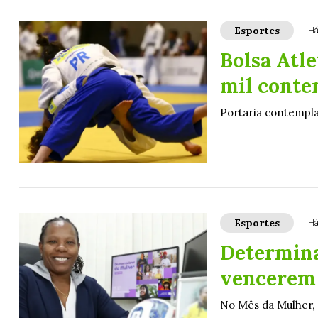
Esportes
Há
Bolsa Atle
mil conte
Portaria contempla
Esportes
Há
Determina
vencerem 
No Mês da Mulher, 