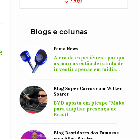
-1.73%
Blogs e colunas
Fama News
e
A era da experiência: por que
as marcas estão deixando de
investir apenas em mídia
para criar conexões reais com
o consumidor
Blog Super Carros com Wilker
Soares
BYD aposta em picape “Mako”
para ampliar presença no
Brasil
Blog Bastidores dos Famosos
l
com Allan Borges