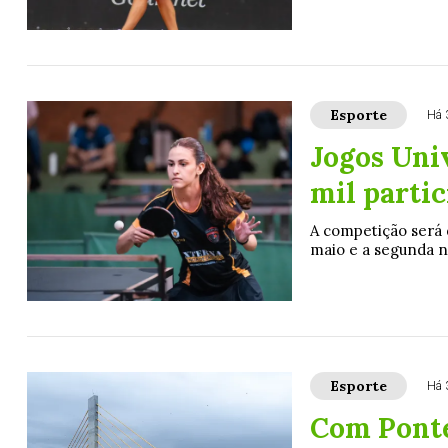
Esporte
Há 
Jogos Uni
mil parti
A competição será d
maio e a segunda no
Esporte
Há 
Com Ponte