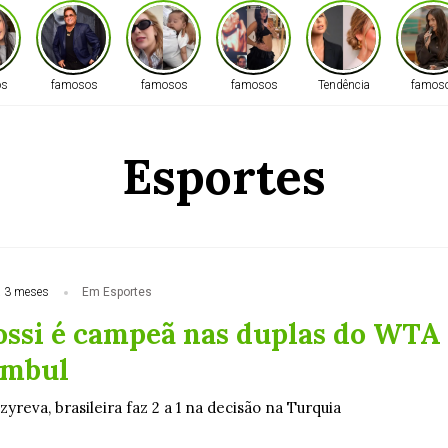
os
famosos
famosos
famosos
Tendência
famos
Esportes
 3 meses
Em Esportes
ossi é campeã nas duplas do WTA
ambul
zyreva, brasileira faz 2 a 1 na decisão na Turquia