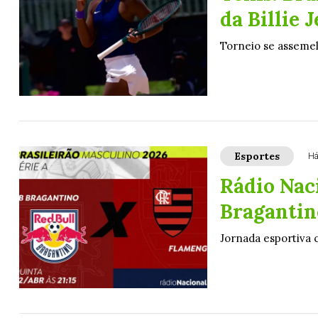
da Billie 
Torneio se asseme
Esportes
Há
Rádio Naci
Bragantin
Jornada esportiva 