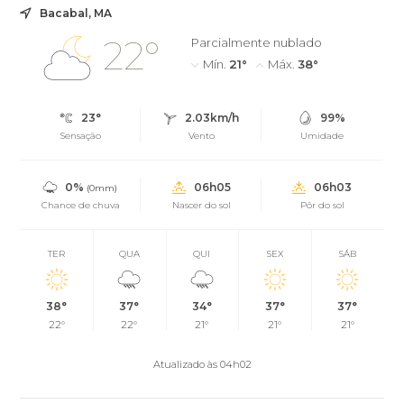
Bacabal, MA
22°
Parcialmente nublado
Mín.
21°
Máx.
38°
23°
2.03km/h
99%
Sensação
Vento
Umidade
0%
06h05
06h03
(0mm)
Chance de chuva
Nascer do sol
Pôr do sol
TER
QUA
QUI
SEX
SÁB
38°
37°
34°
37°
37°
22°
22°
21°
21°
21°
Atualizado às 04h02