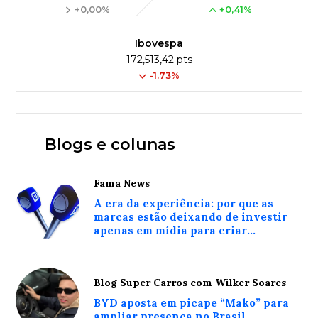
+0,00%
+0,41%
Ibovespa
172,513,42 pts
-1.73%
Blogs e colunas
Fama News
A era da experiência: por que as
marcas estão deixando de investir
apenas em mídia para criar
conexões reais com o consumidor
Blog Super Carros com Wilker Soares
BYD aposta em picape “Mako” para
ampliar presença no Brasil