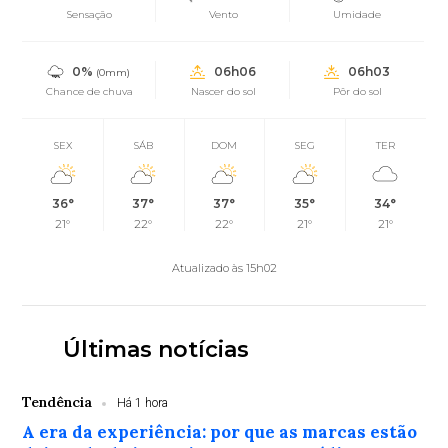
Sensação
Vento
Umidade
0%
06h06
06h03
(0mm)
Chance de chuva
Nascer do sol
Pôr do sol
SEX
SÁB
DOM
SEG
TER
36°
37°
37°
35°
34°
21°
22°
22°
21°
21°
Atualizado às 15h02
Últimas notícias
Tendência
Há 1 hora
A era da experiência: por que as marcas estão