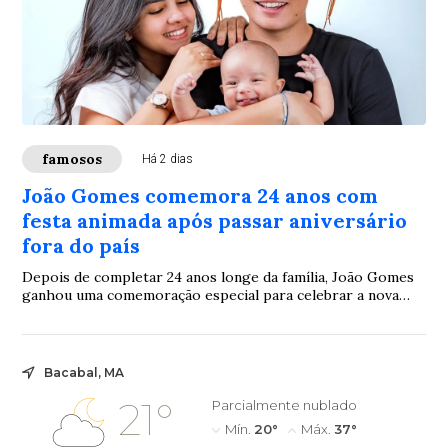
famosos
Há 2 dias
João Gomes comemora 24 anos com
festa animada após passar aniversário
fora do país
Depois de completar 24 anos longe da família, João Gomes
ganhou uma comemoração especial para celebrar a nova
idade. Ary Mirelle compartilhou imagens da festa e mostrou
que o encontro foi marcado por atividades ao ar livre,
música e muita animação.
Bacabal, MA
21°
Parcialmente nublado
Mín.
20°
Máx.
37°