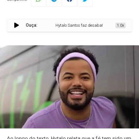
Ouça:
Hytalo Santos faz desabafo em carta escrita na p
1.0x
Ao longo do texto, Hytalo relata que a fé tem sido um