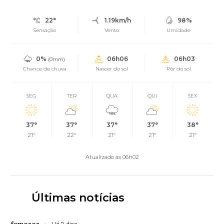
22°
1.19km/h
98%
Sensação
Vento
Umidade
0%
06h06
06h03
(0mm)
Chance de chuva
Nascer do sol
Pôr do sol
SEG
TER
QUA
QUI
SEX
37°
37°
37°
37°
38°
21°
22°
21°
21°
21°
Atualizado às 06h02
Últimas notícias
famosos