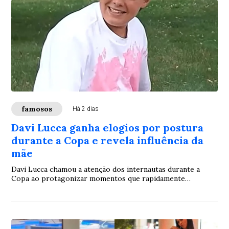
famosos
Há 2 dias
Davi Lucca ganha elogios por postura
durante a Copa e revela influência da
mãe
Davi Lucca chamou a atenção dos internautas durante a
Copa ao protagonizar momentos que rapidamente
viralizaram nas redes sociais. O filho de Neymar foi
elogiado pela maneira simples e educada com que apareceu
nas imagens, e posteriormente comentou a repercussão,
fazendo uma homenagem à mãe, Carol Dantas.