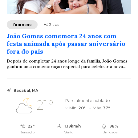
famosos
Há 2 dias
João Gomes comemora 24 anos com
festa animada após passar aniversário
fora do país
Depois de completar 24 anos longe da família, João Gomes
ganhou uma comemoração especial para celebrar a nova
idade. Ary Mirelle compartilhou imagens da festa e mostrou
que o encontro foi marcado por atividades ao ar livre,
música e muita animação.
Bacabal, MA
21°
Parcialmente nublado
Mín.
20°
Máx.
37°
22°
1.19km/h
98%
Sensação
Vento
Umidade