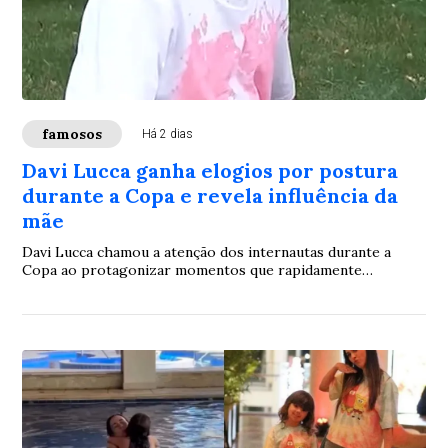
famosos
Há 2 dias
Davi Lucca ganha elogios por postura
durante a Copa e revela influência da
mãe
Davi Lucca chamou a atenção dos internautas durante a
Copa ao protagonizar momentos que rapidamente
viralizaram nas redes sociais. O filho de Neymar foi
elogiado pela maneira simples e educada com que apareceu
nas imagens, e posteriormente comentou a repercussão,
fazendo uma homenagem à mãe, Carol Dantas.