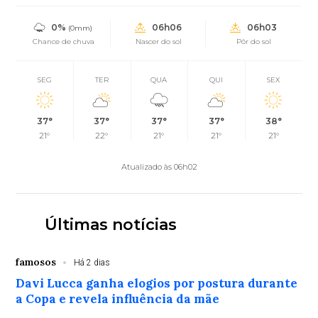
0%
06h06
06h03
(0mm)
Chance de chuva
Nascer do sol
Pôr do sol
SEG
TER
QUA
QUI
SEX
37°
37°
37°
37°
38°
21°
22°
21°
21°
21°
Atualizado às 06h02
Últimas notícias
famosos
Há 2 dias
Davi Lucca ganha elogios por postura durante
a Copa e revela influência da mãe