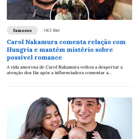
famosos
Há 2 dias
Carol Nakamura comenta relação com
Hungria e mantém mistério sobre
possível romance
A vida amorosa de Carol Nakamura voltou a despertar a
atenção dos fãs após a influenciadora comentar a
proximidade com o rapper Hungria. Solteira desde 2025, ela
foi questionada sobre o vínculo com o cantor, mas preferiu
não definir a relação como um namoro.