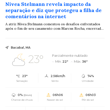
Nívea Stelmann revela impacto da
separação e diz que protegeu a filha de
comentários na internet
A atriz Nívea Stelmann comentou os desafios enfrentados
após o fim de seu casamento com Marcus Rocha, encerrado
depois de 14 anos de união. Em um relato nas redes sociais,
ela afirmou que a repercussão do divórcio deu origem a
ataques virtuais e revelou que precisou tomar medidas para
preservar a filha desse ambiente.
Bacabal, MA
23°
Parcialmente nublado
Mín.
22°
Máx.
36°
23°
2.58km/h
74%
Sensação
Vento
Umidade
0%
06h06
06h03
(0mm)
Chance de chuva
Nascer do sol
Pôr do sol