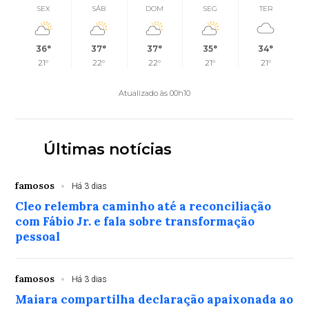
SEX
SÁB
DOM
SEG
TER
36°
37°
37°
35°
34°
21°
22°
22°
21°
21°
Atualizado às 00h10
Últimas notícias
famosos
Há 3 dias
Cleo relembra caminho até a reconciliação
com Fábio Jr. e fala sobre transformação
pessoal
famosos
Há 3 dias
Maiara compartilha declaração apaixonada ao