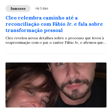
famosos
Há 3 dias
Cleo relembra caminho até a
reconciliação com Fábio Jr. e fala sobre
transformação pessoal
Cleo revelou novos detalhes sobre o processo que levou à
reaproximação com o pai, o cantor Fábio Jr., e afirmou que a
reconstrução da relação foi resultado de conversas sinceras
e de um importante reconhecimento sobre acontecimentos
do passado. Em entrevista, a atriz destacou que esse
momento representou um marco para fortalecer o vínculo
entre os dois.