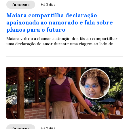
famosos
Há 3 dias
Maiara compartilha declaração
apaixonada ao namorado e fala sobre
planos para o futuro
Maiara voltou a chamar a atenção dos fãs ao compartilhar
uma declaração de amor durante uma viagem ao lado do
namorado. A cantora, que tornou público o relacionamento
com o músico há cerca de quatro meses, aproveitou o
momento para expressar seus sentimentos e mostrar que
vive uma fase de felicidade ao lado do companheiro.
famosos
Há 3 dias