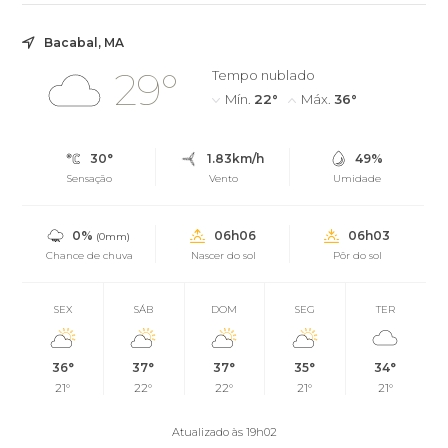
ela afirmou que a repercussão do divórcio deu origem a
ataques virtuais e revelou que precisou tomar medidas para
preservar a filha desse ambiente.
Bacabal, MA
29°
Tempo nublado
Mín.
22°
Máx.
36°
30°
1.83km/h
49%
Sensação
Vento
Umidade
0%
06h06
06h03
(0mm)
Chance de chuva
Nascer do sol
Pôr do sol
SEX
SÁB
DOM
SEG
TER
36°
37°
37°
35°
34°
21°
22°
22°
21°
21°
Atualizado às 19h02