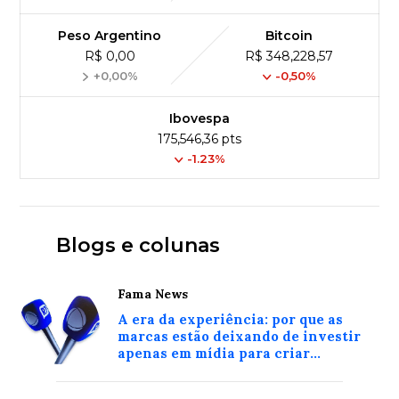
Peso Argentino
Bitcoin
R$ 0,00
R$ 348,228,57
+0,00%
-0,50%
Ibovespa
175,546,36 pts
-1.23%
Blogs e colunas
Fama News
A era da experiência: por que as
marcas estão deixando de investir
apenas em mídia para criar
conexões reais com o consumidor