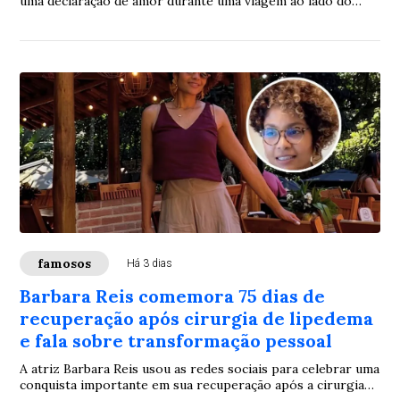
uma declaração de amor durante uma viagem ao lado do
namorado. A cantora, que tornou público o relacionamento
com o músico há cerca de quatro meses, aproveitou o
momento para expressar seus sentimentos e mostrar que
vive uma fase de felicidade ao lado do companheiro.
famosos
Há 3 dias
Barbara Reis comemora 75 dias de
recuperação após cirurgia de lipedema
e fala sobre transformação pessoal
A atriz Barbara Reis usou as redes sociais para celebrar uma
conquista importante em sua recuperação após a cirurgia