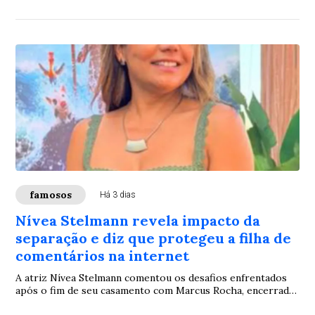
para tratar o lipedema. Ao completar 75 dias do
procedimento, ela compartilhou registros da evolução do
tratamento e descreveu o momento como uma fase de
maior liberdade e bem-estar.
famosos
Há 3 dias
Nívea Stelmann revela impacto da
separação e diz que protegeu a filha de
comentários na internet
A atriz Nívea Stelmann comentou os desafios enfrentados
após o fim de seu casamento com Marcus Rocha, encerrado
depois de 14 anos de união. Em um relato nas redes sociais,