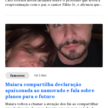
Cleo revelou novos detalhes sobre o processo que levou à
reaproximação com o pai, o cantor Fábio Jr., e afirmou que a
reconstrução da relação foi resultado de conversas sinceras
e de um importante reconhecimento sobre acontecimentos
do passado. Em entrevista, a atriz destacou que esse
momento representou um marco para fortalecer o vínculo
entre os dois.
famosos
Há 3 dias
Maiara compartilha declaração
apaixonada ao namorado e fala sobre
planos para o futuro
Maiara voltou a chamar a atenção dos fãs ao compartilhar