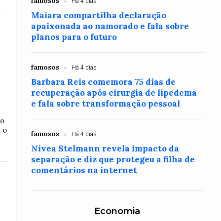
famosos
Há 4 dias
Maiara compartilha declaração
apaixonada ao namorado e fala sobre
planos para o futuro
famosos
Há 4 dias
Barbara Reis comemora 75 dias de
recuperação após cirurgia de lipedema
e fala sobre transformação pessoal
do
 o
famosos
Há 4 dias
Nívea Stelmann revela impacto da
separação e diz que protegeu a filha de
comentários na internet
Economia