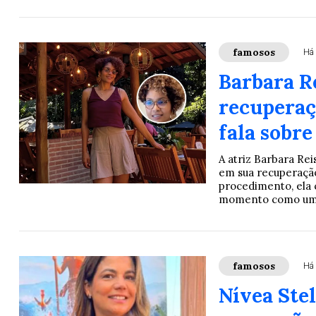
famosos
Há 
Barbara R
recuperaç
fala sobr
A atriz Barbara Rei
em sua recuperação 
procedimento, ela 
momento como uma 
famosos
Há 
Nívea Ste