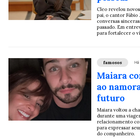
Cleo revelou novos
pai, o cantor Fábio
conversas sincera
passado. Em entrev
para fortalecer o v
famosos
Há 
Maiara co
ao namorad
futuro
Maiara voltou a ch
durante uma viagem
relacionamento co
para expressar seu
do companheiro.