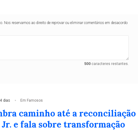
lo. Nos reservamos ao direito de reprovar ou eliminar comentários em desacordo
os
famosos
famosos
famosos
famosos
famos
cia supostos privil
500
caracteres restantes.
ane Bezerra em pre
ca após o Sindicato dos Policiais Penais do Estado de São
sagem pela Penitenciária Feminina de Santana, na capital p
4 dias
Em Famosos
mbra caminho até a reconciliação
Jr. e fala sobre transformação