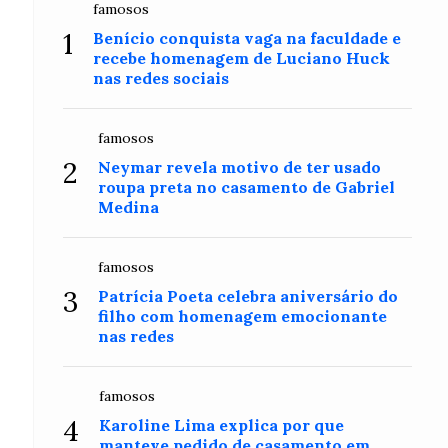
famosos
1
Benício conquista vaga na faculdade e
recebe homenagem de Luciano Huck
nas redes sociais
famosos
2
Neymar revela motivo de ter usado
roupa preta no casamento de Gabriel
Medina
famosos
3
Patrícia Poeta celebra aniversário do
filho com homenagem emocionante
nas redes
famosos
4
Karoline Lima explica por que
manteve pedido de casamento em