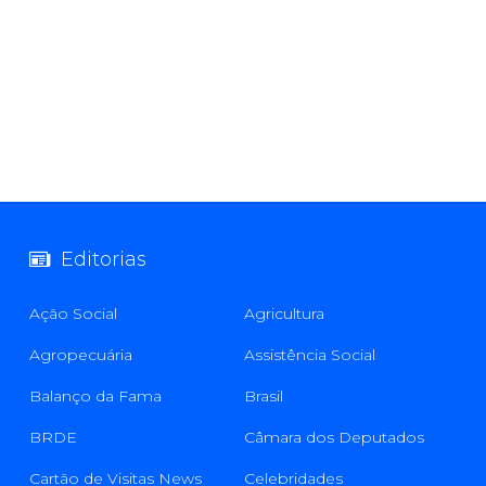
Editorias
Ação Social
Agricultura
Agropecuária
Assistência Social
Balanço da Fama
Brasil
BRDE
Câmara dos Deputados
Cartão de Visitas News
Celebridades