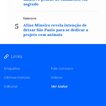
segredo
famosos
5
Aline Mineiro revela intenção de
deixar São Paulo para se dedicar a
projeto com animais
Links
Enquetes
Fale conosco
Últimas notícias
Vídeos
Editorial
Ver todos