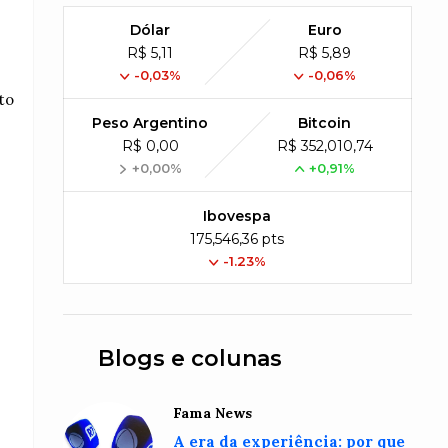
Dólar
Euro
R$ 5,11
R$ 5,89
-0,03%
-0,06%
to
Peso Argentino
Bitcoin
R$ 0,00
R$ 352,010,74
+0,00%
+0,91%
Ibovespa
175,546,36 pts
-1.23%
Blogs e colunas
Fama News
A era da experiência: por que