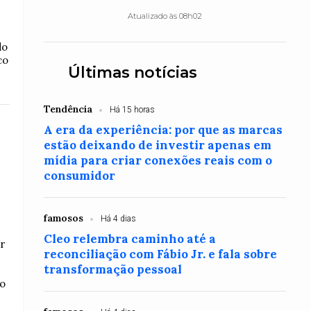
Atualizado às 08h02
do
co
Últimas notícias
Tendência
Há 15 horas
A era da experiência: por que as marcas
estão deixando de investir apenas em
mídia para criar conexões reais com o
consumidor
famosos
Há 4 dias
Cleo relembra caminho até a
r
reconciliação com Fábio Jr. e fala sobre
transformação pessoal
do