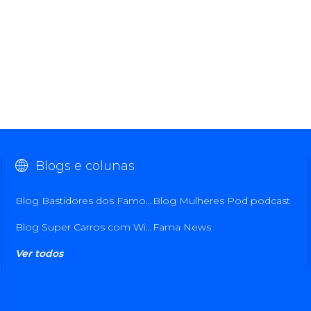
Blogs e colunas
Blog Bastidores dos Famosos com Allan Borges
Blog Mulheres Pod podcast
Blog Super Carros com Wilker Soares
Fama News
Ver todos