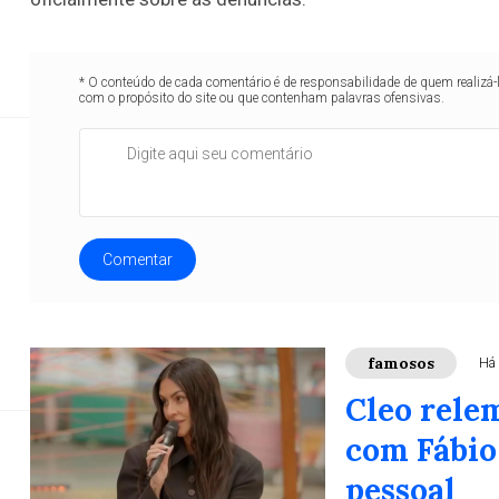
* O conteúdo de cada comentário é de responsabilidade de quem realizá-
Tendência
famosos
famosos
famosos
famos
com o propósito do site ou que contenham palavras ofensivas.
Sindicato denun
Deol
Comentar
Deolane Bezerra voltou ao centro de uma nova polêmi
sua pas
famosos
Há 
Cleo rele
com Fábio 
pessoal