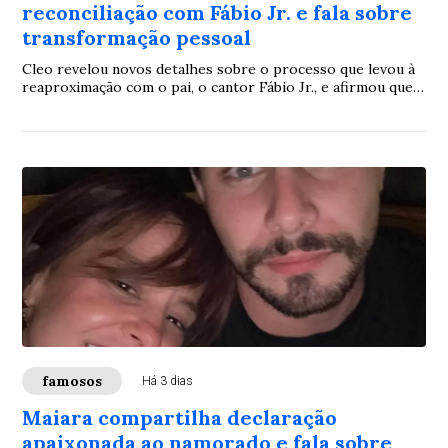
reconciliação com Fábio Jr. e fala sobre
transformação pessoal
Cleo revelou novos detalhes sobre o processo que levou à
reaproximação com o pai, o cantor Fábio Jr., e afirmou que a
reconstrução da relação foi resultado de conversas sinceras
e de um importante reconhecimento sobre acontecimentos
do passado. Em entrevista, a atriz destacou que esse
momento representou um marco para fortalecer o vínculo
entre os dois.
famosos
Há 3 dias
Maiara compartilha declaração
apaixonada ao namorado e fala sobre