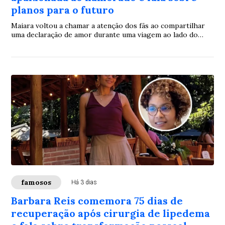
planos para o futuro
Maiara voltou a chamar a atenção dos fãs ao compartilhar
uma declaração de amor durante uma viagem ao lado do
namorado. A cantora, que tornou público o relacionamento
com o músico há cerca de quatro meses, aproveitou o
momento para expressar seus sentimentos e mostrar que
vive uma fase de felicidade ao lado do companheiro.
famosos
Há 3 dias
Barbara Reis comemora 75 dias de
recuperação após cirurgia de lipedema