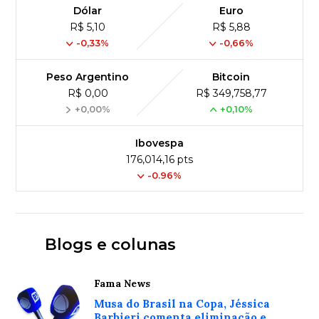
Dólar
Euro
R$ 5,10
R$ 5,88
-0,33%
-0,66%
Peso Argentino
Bitcoin
R$ 0,00
R$ 349,758,77
+0,00%
+0,10%
Ibovespa
176,014,16 pts
-0.96%
Blogs e colunas
Fama News
Musa do Brasil na Copa, Jéssica
Barbieri comenta eliminação e