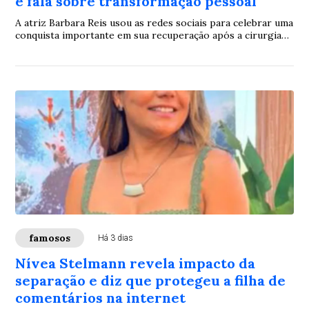
e fala sobre transformação pessoal
A atriz Barbara Reis usou as redes sociais para celebrar uma
conquista importante em sua recuperação após a cirurgia
para tratar o lipedema. Ao completar 75 dias do
procedimento, ela compartilhou registros da evolução do
tratamento e descreveu o momento como uma fase de
maior liberdade e bem-estar.
famosos
Há 3 dias
Nívea Stelmann revela impacto da
separação e diz que protegeu a filha de
comentários na internet