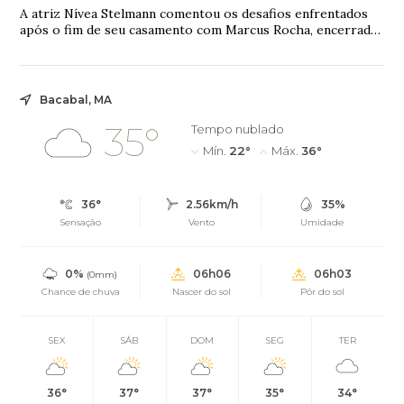
A atriz Nívea Stelmann comentou os desafios enfrentados
após o fim de seu casamento com Marcus Rocha, encerrado
depois de 14 anos de união. Em um relato nas redes sociais,
ela afirmou que a repercussão do divórcio deu origem a
ataques virtuais e revelou que precisou tomar medidas para
preservar a filha desse ambiente.
Bacabal, MA
35°
Tempo nublado
Mín.
22°
Máx.
36°
36°
2.56km/h
35%
Sensação
Vento
Umidade
0%
06h06
06h03
(0mm)
Chance de chuva
Nascer do sol
Pôr do sol
SEX
SÁB
DOM
SEG
TER
36°
37°
37°
35°
34°