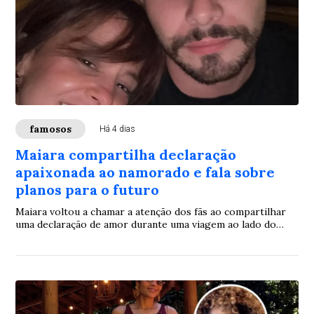
famosos
Há 4 dias
Maiara compartilha declaração
apaixonada ao namorado e fala sobre
planos para o futuro
Maiara voltou a chamar a atenção dos fãs ao compartilhar
uma declaração de amor durante uma viagem ao lado do
namorado. A cantora, que tornou público o relacionamento
com o músico há cerca de quatro meses, aproveitou o
momento para expressar seus sentimentos e mostrar que
vive uma fase de felicidade ao lado do companheiro.