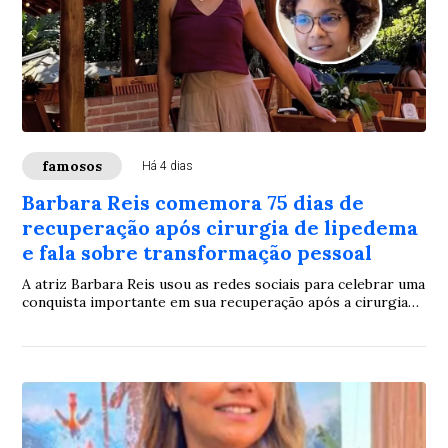
famosos
Há 4 dias
Barbara Reis comemora 75 dias de
recuperação após cirurgia de lipedema
e fala sobre transformação pessoal
A atriz Barbara Reis usou as redes sociais para celebrar uma
conquista importante em sua recuperação após a cirurgia
para tratar o lipedema. Ao completar 75 dias do
procedimento, ela compartilhou registros da evolução do
tratamento e descreveu o momento como uma fase de
maior liberdade e bem-estar.