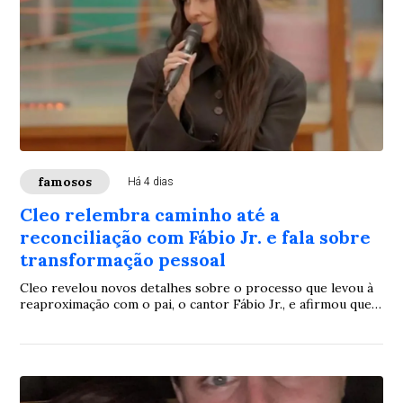
famosos
Há 4 dias
Cleo relembra caminho até a
reconciliação com Fábio Jr. e fala sobre
transformação pessoal
Cleo revelou novos detalhes sobre o processo que levou à
reaproximação com o pai, o cantor Fábio Jr., e afirmou que a
reconstrução da relação foi resultado de conversas sinceras
e de um importante reconhecimento sobre acontecimentos
do passado. Em entrevista, a atriz destacou que esse
momento representou um marco para fortalecer o vínculo
entre os dois.