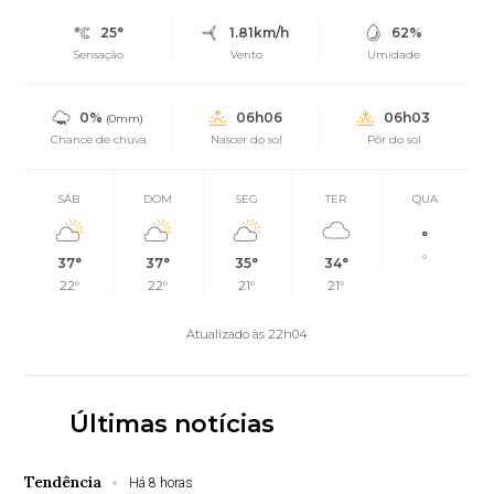
25°
1.81km/h
62%
Sensação
Vento
Umidade
0%
06h06
06h03
(0mm)
Chance de chuva
Nascer do sol
Pôr do sol
SÁB
DOM
SEG
TER
QUA
°
°
37°
37°
35°
34°
22°
22°
21°
21°
Atualizado às 22h04
Últimas notícias
Tendência
Há 8 horas