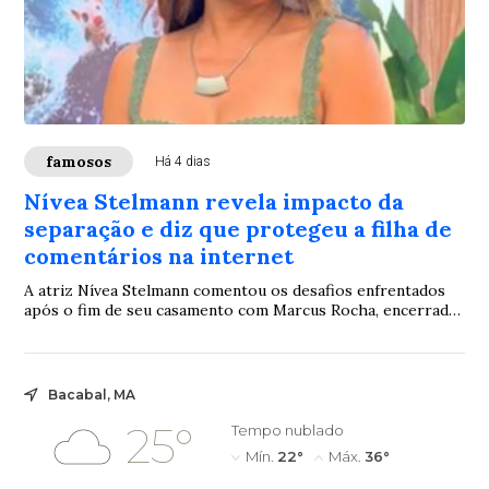
famosos
Há 4 dias
Nívea Stelmann revela impacto da
separação e diz que protegeu a filha de
comentários na internet
A atriz Nívea Stelmann comentou os desafios enfrentados
após o fim de seu casamento com Marcus Rocha, encerrado
depois de 14 anos de união. Em um relato nas redes sociais,
ela afirmou que a repercussão do divórcio deu origem a
ataques virtuais e revelou que precisou tomar medidas para
preservar a filha desse ambiente.
Bacabal, MA
25°
Tempo nublado
Mín.
22°
Máx.
36°