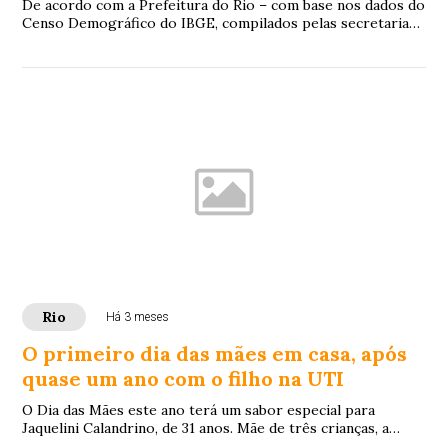
De acordo com a Prefeitura do Rio – com base nos dados do
Censo Demográfico do IBGE, compilados pelas secretarias
de Desenvolvimento Econômico (SMD...
Rio
Há 3 meses
O primeiro dia das mães em casa, após
quase um ano com o filho na UTI
O Dia das Mães este ano terá um sabor especial para
Jaquelini Calandrino, de 31 anos. Mãe de três crianças, a
carioca vai poder aproveitar a data e...