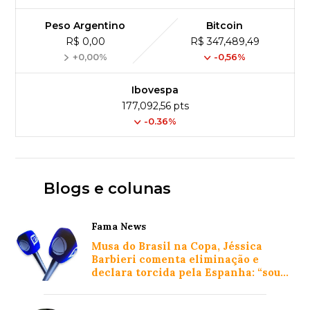
Peso Argentino
Bitcoin
R$ 0,00
R$ 347,489,49
+0,00%
-0,56%
Ibovespa
177,092,56 pts
-0.36%
Blogs e colunas
Fama News
Musa do Brasil na Copa, Jéssica
Barbieri comenta eliminação e
declara torcida pela Espanha: “sou
Miss Real Madrid”