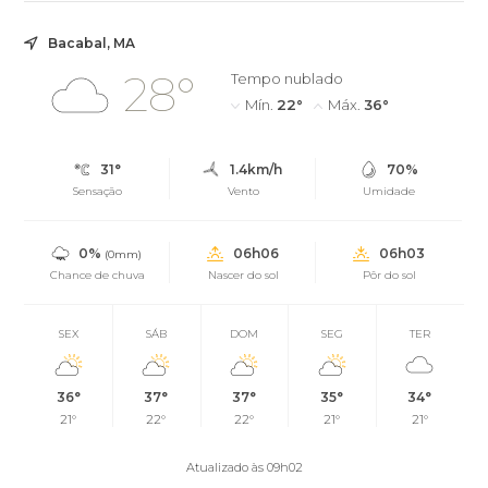
Bacabal, MA
28°
Tempo nublado
Mín.
22°
Máx.
36°
31°
1.4km/h
70%
Sensação
Vento
Umidade
0%
06h06
06h03
(0mm)
Chance de chuva
Nascer do sol
Pôr do sol
SEX
SÁB
DOM
SEG
TER
36°
37°
37°
35°
34°
21°
22°
22°
21°
21°
Atualizado às 09h02