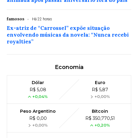
animada após passar aniversário fora do país
famosos
Há 22 horas
Ex-atriz de “Carrossel” expõe situação
envolvendo músicas da novela: “Nunca recebi
royalties”
Economia
Dólar
Euro
R$ 5,08
R$ 5,87
+0,04%
+0,00%
Peso Argentino
Bitcoin
R$ 0,00
R$ 350,770,51
+0,00%
+0,20%