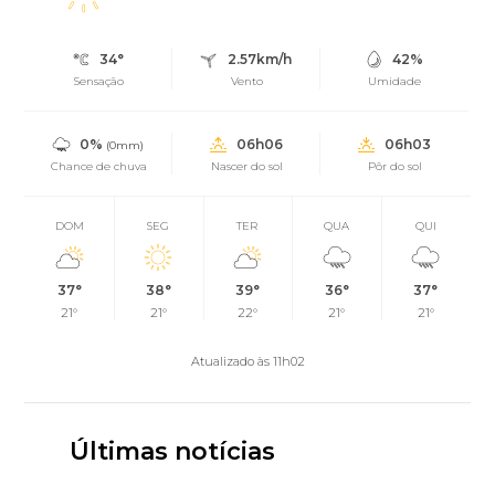
34°
2.57km/h
42%
Sensação
Vento
Umidade
0%
06h06
06h03
(0mm)
Chance de chuva
Nascer do sol
Pôr do sol
DOM
SEG
TER
QUA
QUI
37°
38°
39°
36°
37°
21°
21°
22°
21°
21°
Atualizado às 11h02
Últimas notícias