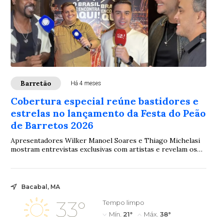
Barretão
Há 4 meses
Cobertura especial reúne bastidores e
estrelas no lançamento da Festa do Peão
de Barretos 2026
Apresentadores Wilker Manoel Soares e Thiago Michelasi
mostram entrevistas exclusivas com artistas e revelam os
destaques do evento que deu início à contagem regressiva
para o Barretão 2026
Bacabal, MA
33°
Tempo limpo
Mín.
21°
Máx.
38°