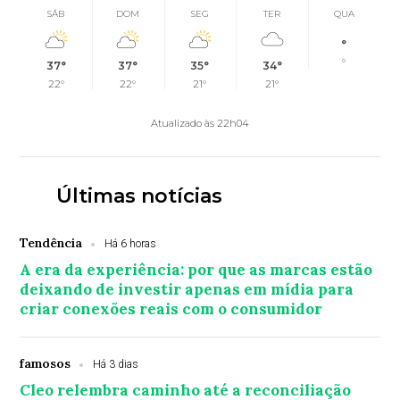
SÁB
DOM
SEG
TER
QUA
°
°
37°
37°
35°
34°
22°
22°
21°
21°
Atualizado às 22h04
Últimas notícias
Tendência
Há 6 horas
A era da experiência: por que as marcas estão
deixando de investir apenas em mídia para
criar conexões reais com o consumidor
famosos
Há 3 dias
Cleo relembra caminho até a reconciliação