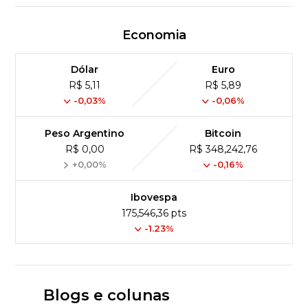
Economia
Dólar
Euro
R$ 5,11
R$ 5,89
-0,03%
-0,06%
Peso Argentino
Bitcoin
R$ 0,00
R$ 348,242,76
+0,00%
-0,16%
Ibovespa
175,546,36 pts
-1.23%
Blogs e colunas