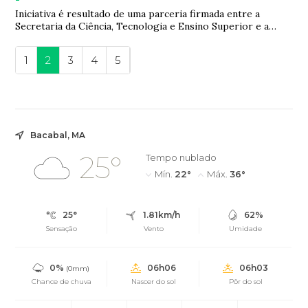
Iniciativa é resultado de uma parceria firmada entre a
Secretaria da Ciência, Tecnologia e Ensino Superior e a
Secretaria da Educação de Utah. Nes...
1
2
3
4
5
Bacabal, MA
25°
Tempo nublado
Mín.
22°
Máx.
36°
25°
1.81km/h
62%
Sensação
Vento
Umidade
0%
06h06
06h03
(0mm)
Chance de chuva
Nascer do sol
Pôr do sol